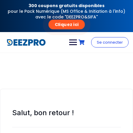
300 coupons gratuits disponibles
pour le Pack Numérique (MS Office & Initiation à l'info)
avec le code "DEEZPRO&SIFA"
Cliquez ici
Skip
to
Se connecter
content
Salut, bon retour !