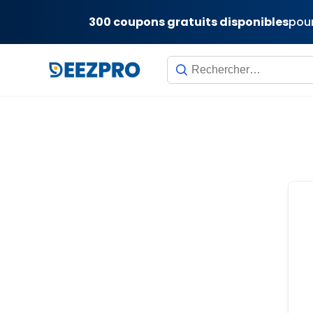
300 coupons gratuits disponibles
pour
Skip
to
content