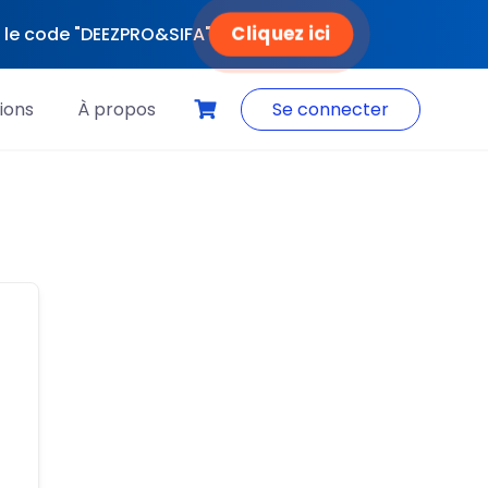
Cliquez ici
ec le code "DEEZPRO&SIFA"
ions
À propos
Se connecter