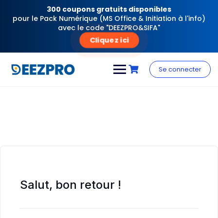
300 coupons gratuits disponibles
pour le Pack Numérique (MS Office & Initiation à l'info)
avec le code "DEEZPRO&SIFA"
Cliquez ici
Skip
to
Se connecter
content
Salut, bon retour !