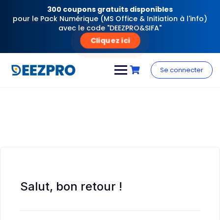
300 coupons gratuits disponibles
pour le Pack Numérique (MS Office & Initiation à l'info)
avec le code "DEEZPRO&SIFA"
Cliquez ici
Skip
to
Se connecter
content
Salut, bon retour !