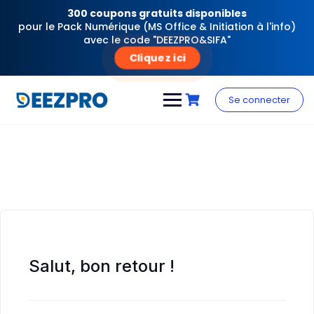
300 coupons gratuits disponibles
pour le Pack Numérique (MS Office & Initiation à l'info)
avec le code "DEEZPRO&SIFA"
Cliquez ici
Skip
to
Se connecter
content
Salut, bon retour !