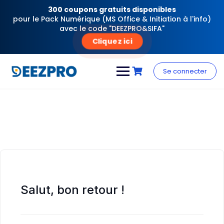
300 coupons gratuits disponibles
pour le Pack Numérique (MS Office & Initiation à l'info)
avec le code "DEEZPRO&SIFA"
Cliquez ici
Skip
to
Se connecter
content
Salut, bon retour !