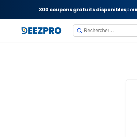
300 coupons gratuits disponibles
pour
Skip
to
content