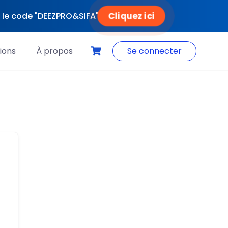
Cliquez ici
ec le code "DEEZPRO&SIFA"
ions
À propos
Se connecter