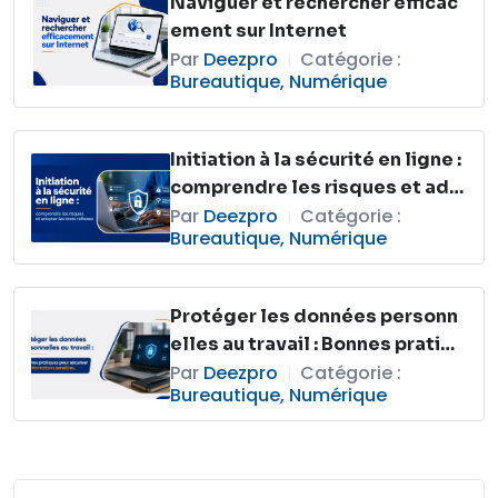
Naviguer et rechercher efficac
ement sur Internet
Par
Deezpro
Catégorie :
|
Bureautique
,
Numérique
Initiation à la sécurité en ligne :
comprendre les risques et ado
pter les bons réflexes
Par
Deezpro
Catégorie :
|
Bureautique
,
Numérique
Protéger les données personn
elles au travail : Bonnes pratiqu
es pour sécuriser les informati
Par
Deezpro
Catégorie :
|
Bureautique
,
Numérique
ons sensibles