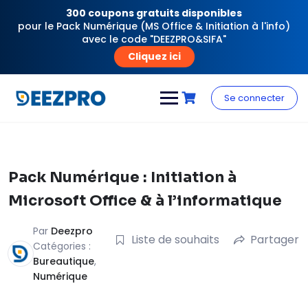
300 coupons gratuits disponibles
pour le Pack Numérique (MS Office & Initiation à l'info)
avec le code "DEEZPRO&SIFA"
Cliquez ici
Skip
to
Se connecter
content
Pack Numérique : Initiation à
Microsoft Office & à l’informatique
Par
Deezpro
Liste de souhaits
Partager
Catégories :
Bureautique
,
Numérique