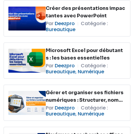
Créer des présentations impac
tantes avec PowerPoint
Par
Deezpro
Catégorie :
|
Bureautique
Microsoft Excel pour débutant
s : les bases essentielles
Par
Deezpro
Catégorie :
|
Bureautique
,
Numérique
Gérer et organiser ses fichiers
numériques : Structurer, nomm
er et classer au quotidien
Par
Deezpro
Catégorie :
|
Bureautique
,
Numérique