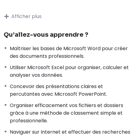
pack vous accompagnera pas à pas dans la maîtrise
des
outils bureautiques
,
l’organisation de vos
Afficher plus
fichiers
, la
navigation sur Interne
t et l’adoption des
bonnes pratiques en cybersécurité.
Qu’allez-vous apprendre ?
Grâce à des cours pratiques, des démonstrations et
des exercices concrets, vous développerez les
Maîtriser les bases de Microsoft Word pour créer
compétences essentielles pour travailler
des documents professionnels.
efficacement avec
Microsoft Office, gérer vos
documents numériques en toute simplicité
,
Utiliser Microsoft Excel pour organiser, calculer et
effectuer des recherches pertinentes sur Internet et
analyser vos données.
protéger vos données personnelles face aux
Concevoir des présentations claires et
menaces du numérique.
percutantes avec Microsoft PowerPoint.
À l’issue de cette formation, vous serez capable
d’utiliser les principaux outils informatiques avec
Organiser efficacement vos fichiers et dossiers
confiance
, de gagner en productivité et d’évoluer
grâce à une méthode de classement simple et
dans un environnement numérique de
manière
professionnelle.
autonome et sécurisée.
Naviguer sur Internet et effectuer des recherches