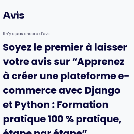
commerce
avec
Avis
Django
et
Python
:
Il n’y a pas encore d’avis.
Formation
pratique
Soyez le premier à laisser
100
%
votre avis sur “Apprenez
pratique,
étape
par
à créer une plateforme e-
étape
commerce avec Django
et Python : Formation
pratique 100 % pratique,
étape par étape”