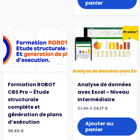
panier
Promo !
Formation ROBOT
Analyse de données
CBS Pro – Étude
avec Excel – Niveau
structurale
Intermédiaire
complète et
Le
Le
37,85
€
24,17
€
prix
prix
génération de plans
initial
actuel
d’exécution
était :
est :
Ajouter au
37,85
24,17
panier
30,40
€
€.
€.