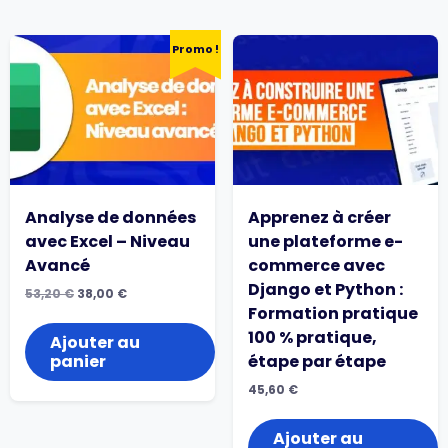
Promo !
Analyse de données
Apprenez à créer
avec Excel – Niveau
une plateforme e-
Avancé
commerce avec
Django et Python :
Le
Le
53,20
€
38,00
€
prix
prix
Formation pratique
initial
actuel
100 % pratique,
était :
est :
Ajouter au
53,20
38,00
panier
étape par étape
€.
€.
45,60
€
Ajouter au