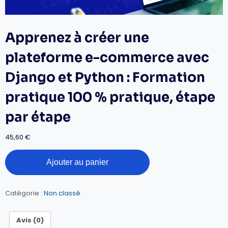
Apprenez à créer une
plateforme e-commerce avec
Django et Python : Formation
pratique 100 % pratique, étape
par étape
45,60
€
quantité
Ajouter au panier
de
Apprenez
à
créer
Catégorie :
Non classé
une
plateforme
Avis (0)
e-