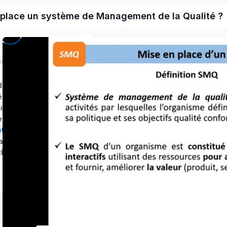
n place un système de Management de la Qualité ?
duction
Module 2 : Généralités sur la norme ISO 9001 version 2015
Module 3 : Principes de management de la qualité
Module 4 : Exigences de la norme ISO 9001 version 2015
Module 5 : Les étapes de la mise en place d’un Système de Management de la Qualité
Module 6 : Démarche de certification ISO 9001
lusion du cours